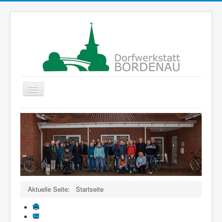
Navigation
an/aus
Startseite
Gruppen
Der Verein
Projekte
ColorMyLife
Aktuelle Seite:
Startseite
Förderer
Kontakte