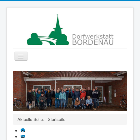
Navigation
an/aus
Startseite
Gruppen
Der Verein
Projekte
ColorMyLife
Aktuelle Seite:
Startseite
Förderer
Kontakte