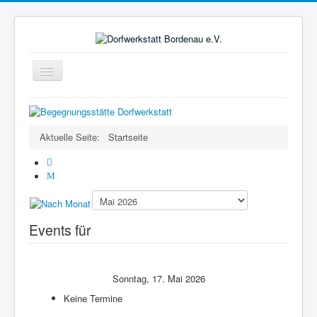
Navigation
an/aus
Startseite
Gruppen
Aktuelle Seite:
Startseite
Der Verein
Projekte
ColorMyLife
Förderer
Events für
Kontakte
Presse
Sonntag, 17. Mai 2026
Keine Termine