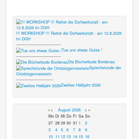
!!! WORKSHOP !!! Rettet die Dorfwerkstatt - am 12.8.2026
im DGH
------------------------------------
Tue uns etwas Gutes !
------------------------------------
Die Bücherbude Bordenau
Sprechstunde der
Ortsbürgermeisterin
------------------------------
Zweites Halbjahr 2026
«
<
August
2026
>
»
Mo
Di
Mi
Do
Fr
Sa
So
27
28
29
30
31
1
2
3
4
5
6
7
8
9
10
11
12
13
14
15
16