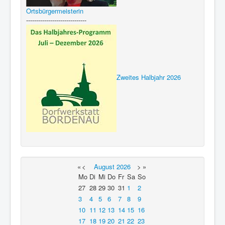
Ortsbürgermeisterin
------------------------------
Zweites Halbjahr 2026
«
<
August
2026
>
»
Mo
Di
Mi
Do
Fr
Sa
So
27
28
29
30
31
1
2
3
4
5
6
7
8
9
10
11
12
13
14
15
16
17
18
19
20
21
22
23