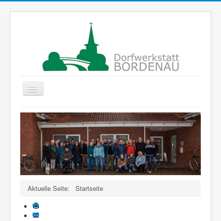
Navigation
an/aus
Startseite
Gruppen
Der Verein
Projekte
ColorMyLife
Aktuelle Seite:
Startseite
Förderer
Kontakte