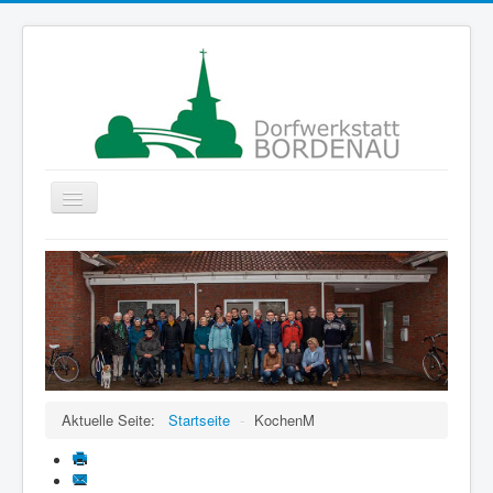
Navigation
an/aus
Startseite
Gruppen
Der Verein
Projekte
ColorMyLife
Aktuelle Seite:
Startseite
-
KochenM
Förderer
Kontakte