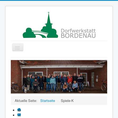
Navigation
an/aus
Startseite
Gruppen
Der Verein
Projekte
ColorMyLife
Aktuelle Seite:
Startseite
-
Spiele-K
Förderer
Kontakte