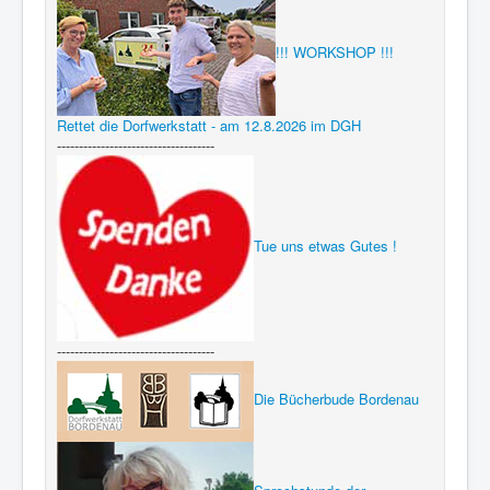
!!! WORKSHOP !!!
Rettet die Dorfwerkstatt - am 12.8.2026 im DGH
------------------------------------
Tue uns etwas Gutes !
------------------------------------
Die Bücherbude Bordenau