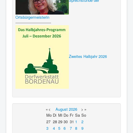
Sprechstunde der
Ortsbürgermeisterin
------------------------------
Zweites Halbjahr 2026
«
<
August
2026
>
»
Mo
Di
Mi
Do
Fr
Sa
So
27
28
29
30
31
1
2
3
4
5
6
7
8
9