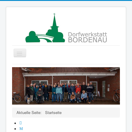
Navigation
an/aus
Startseite
Gruppen
Der Verein
Projekte
ColorMyLife
Aktuelle Seite:
Startseite
Förderer
Kontakte