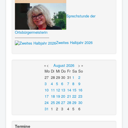
Sprechstunde der
Ortsbürgermeisterin
------------------------------
Zweites Halbjahr 2026
«
<
August
2026
>
»
Mo
Di
Mi
Do
Fr
Sa
So
27
28
29
30
31
1
2
3
4
5
6
7
8
9
10
11
12
13
14
15
16
17
18
19
20
21
22
23
24
25
26
27
28
29
30
31
1
2
3
4
5
6
Termine