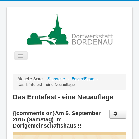
Navigation
an/aus
Startseite
Aktuelle Seite:
Startseite
-
Feiern/Feste
-
Gruppen
Das Erntefest - eine Neuauflage
Der Verein
Das Erntefest - eine Neuauflage
Projekte
{jcomments on}Am 5. September
ColorMyLife
2015 (Samstag) im
Förderer
Dorfgemeinschaftshaus !!
Kontakte