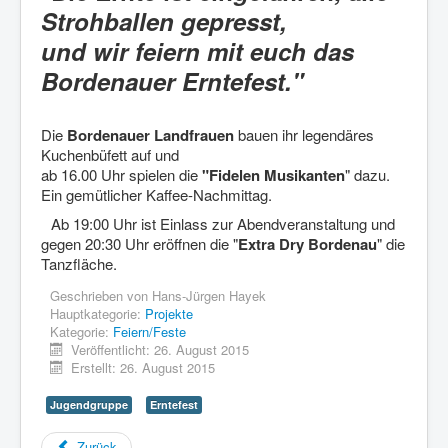
Strohballen gepresst,
und wir feiern mit euch das
Bordenauer Erntefest."
Die
Bordenauer Landfrauen
bauen ihr legendäres
Kuchenbüfett auf und
ab 16.00 Uhr spielen die
"Fidelen Musikanten
" dazu.
Ein gemütlicher Kaffee-Nachmittag.
Ab 19:00 Uhr ist Einlass zur Abendveranstaltung und
gegen 20:30 Uhr eröffnen die "
Extra Dry Bordenau
" die
Tanzfläche.
Geschrieben von
Hans-Jürgen Hayek
Hauptkategorie:
Projekte
Kategorie:
Feiern/Feste
Veröffentlicht: 26. August 2015
Erstellt: 26. August 2015
Jugendgruppe
Erntefest
Zurück