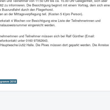
nnen und Teilnehmer von 11:50 Uhr bis ca. 15.00 Uhr Gelegenheit, sich über
 62 zu informieren. Die Besichtigung beginnt mit einem Vortrag, dem sich eine
e Busrundfahrt durch den Fliegerhorst.
 an der Mittagsverpflegung teil. (Kosten 5 €/pro Person).
erkstatt 4 Wochen vor Besichtigung eine Liste der Teilnehmerinnen und
nalausweisnummer eingereicht werden.
lnehmerinnen und Teilnehmer müssen sich bei Ralf Günther (Email:
efonkontakt unter 0160 97062643.
:
Hauptwache/Ju52 Halle. Die Pkws müssen dort geparkt werden. Die Anreise
ogramm 2018