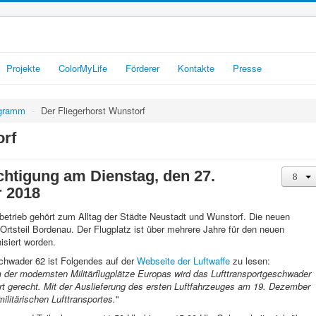
Projekte
ColorMyLife
Förderer
Kontakte
Presse
ogramm
-
Der Fliegerhorst Wunstorf
orf
chtigung am Dienstag, den 27.
 2018
betrieb gehört zum Alltag der Städte Neustadt und Wunstorf. Die neuen
rtsteil Bordenau. Der Flugplatz ist über mehrere Jahre für den neuen
isiert worden.
eschwader 62 ist Folgendes auf der
Webseite der Luftwaffe
zu lesen:
 der modernsten Militärflugplätze Europas wird das Lufttransportgeschwader
rt gerecht. Mit der Auslieferung des ersten Luftfahrzeuges am 19. Dezember
litärischen Lufttransportes.
"