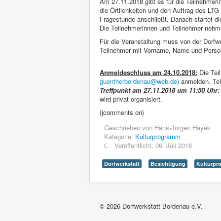
Am 27.11.2018 gibt es für die Teilnehmeri
die Örtlichkeiten und den Auftrag des LTG
Fragestunde anschließt. Danach startet di
Die Teilnehmerinnen und Teilnehmer nehmen
Für die Veranstaltung muss von der Dorfw
Teilnehmer mit Vorname, Name und Perso
Anmeldeschluss am 24.10.2018:
Die Tei
guentherbordenau@web.de
)
anmelden. Tel
Treffpunkt am 27.11.2018 um 11:50 Uhr
wird privat organisiert.
{jcomments on}
Geschrieben von
Hans-Jürgen Hayek
Kategorie:
Kulturprogramm
Veröffentlicht: 06. Juli 2018
Dorfwerkstatt
Besichtigung
Kulturpr
© 2026 Dorfwerkstatt Bordenau e.V.