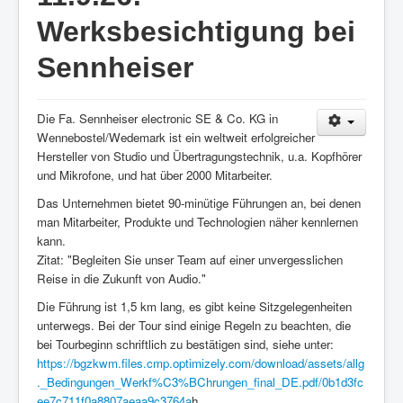
Presse
Werksbesichtigung bei
Sennheiser
Die Fa. Sennheiser electronic SE & Co. KG in
Wennebostel/Wedemark ist ein weltweit erfolgreicher
Hersteller von Studio und Übertragungstechnik, u.a. Kopfhörer
und Mikrofone, und hat über 2000 Mitarbeiter.
Das Unternehmen bietet 90-minütige Führungen an, bei denen
man Mitarbeiter, Produkte und Technologien näher kennlernen
kann.
Zitat: "Begleiten Sie unser Team auf einer unvergesslichen
Reise in die Zukunft von Audio."
Die Führung ist 1,5 km lang, es gibt keine Sitzgelegenheiten
unterwegs. Bei der Tour sind einige Regeln zu beachten, die
bei Tourbeginn schriftlich zu bestätigen sind, siehe unter:
https://bgzkwm.files.cmp.optimizely.com/download/assets/allg
._Bedingungen_Werkf%C3%BChrungen_final_DE.pdf/0b1d3fc
ee7c711f0a8807aeaa9c3764a
h