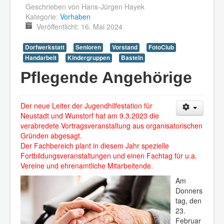
Geschrieben von
Hans-Jürgen Hayek
Kategorie:
Vorhaben
Veröffentlicht: 16. Mai 2024
Dorfwerkstatt
Senioren
Vorstand
FotoClub
Handarbeit
Kindergruppen
Basteln
Pflegende Angehörige
Der neue Leiter der Jugendhilfestation für
Neustadt und Wunstorf hat am 9.3.2023 die
verabredete Vortragsveranstaltung aus organisatorischen
Gründen abgesagt.
Der Fachbereich plant in diesem Jahr spezielle
Fortbildungsveranstaltungen und einen Fachtag für u.a.
Vereine und ehrenamtliche Mitarbeitende.
Am
Donners
tag, den
23.
Februar